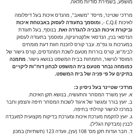
מושפע, בשמירת סודיות מלאה.
מרדכי שטיינר, מייסד "משאב", מהנדס איכות בעל דיפלומה
לאיכות C.Q.E -,
ומוסמך בתעודה לעסוק באבטחת איכות
וביקורת איכות הבניה להגדרה זאת
. בנוסף, בעל תעודת
הנדסאי בנין, הנדסאי אלקטרוניקה, ומוסמך בתעודה לעסוק
במערכות גז גפ"מ. עבר קורס להכנת חוות דעת מומחים
לבימ"ש, קורס בוררות מטעם לשכת המהנדסים, קורס גישור של
המוסד לגישור, התמחות בבית המשפט בנושא גישור.
מתמנה
כמומחה נבחר מטעם בית המשפט לבחון דוח"ות ליקויים
בתיקים על פי פניה של בית המשפט.
מרדכי שטיינר בעל ניסיון כ:
א. יועץ משרד המסחר והתעשיה, בנושא תקן האיכות.
ב. יועץ בורר ומגשר של איגוד לשכות המסחר חיפה והצפון וחבר
במרכז לגישור קהילתי בחיפה.
ג. יועץ להקמת מערכת איכות ומערכת בדיקות מקצועית למעבדה
לבנין (מבדקת הגליל).
ד. חבר ועדות תקן מס' 108 (עץ), וועדה 123 (תשתיות) במכון