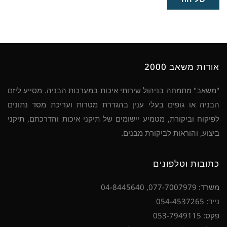
אודות משאב 2000
"משאב" מתמחה בניהול שירותי איכות במערכות הבניה. מסייע ליזם
הבניה או גופים בעלי ענין בהגדרת מטרות ועריכת מסד נתונים
לפיקוח וביקורת, מטמיע יישומים של תיקני איכות והדרכתם, תיקני
ביצוע, והוראות לביקורת מבנים.
כתובות וטלפונים
משרד: 077-7007979, 04-8445640
נייד: 054-4537265
פקס: 053-7949115