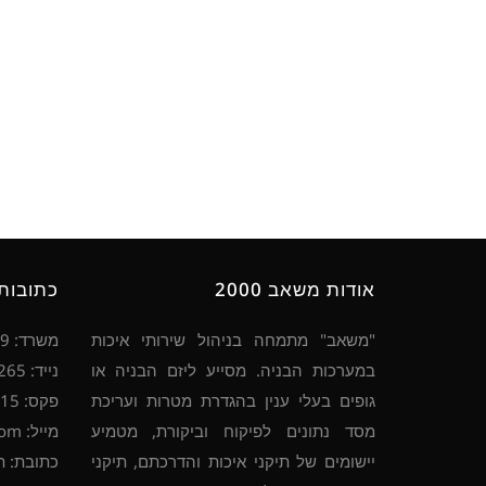
אודות משאב 2000
כתובות 
"משאב" מתמחה בניהול שירותי איכות
משרד: 077-7007979, 04-8445640
במערכות הבניה. מסייע ליזם הבניה או
נייד: 054-4537265
גופים בעלי ענין בהגדרת מטרות ועריכת
פקס: 053-7949115
מסד נתונים לפיקוח וביקורת, מטמיע
מייל: mashav2000@gmail.com
יישומים של תיקני איכות והדרכתם, תיקני
כתובת: ת.ד. 777 קרית 