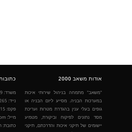
אודות משאב 2000
כתובות 
"משאב" מתמחה בניהול שירותי איכות
משרד: 077-7007979, 04-8445640
במערכות הבניה. מסייע ליזם הבניה או
נייד: 054-4537265
גופים בעלי ענין בהגדרת מטרות ועריכת
פקס: 053-7949115
מסד נתונים לפיקוח וביקורת, מטמיע
מייל: mashav2000@gmail.com
יישומים של תיקני איכות והדרכתם, תיקני
כתובת: ת.ד. 777 קרית 